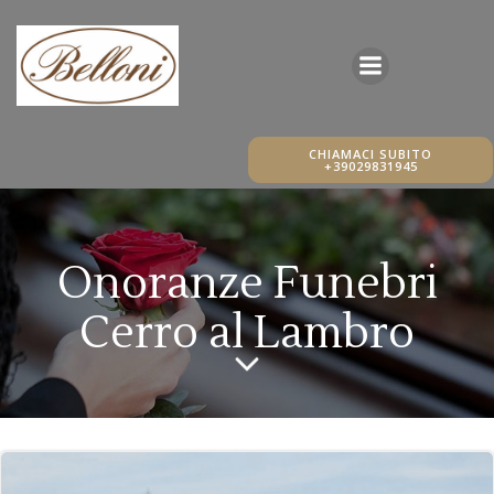
Vai
al
contenuto
CHIAMACI SUBITO
+39029831945
Onoranze Funebri
Cerro al Lambro