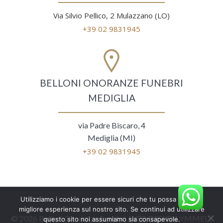
Via Silvio Pellico, 2 Mulazzano (LO)
+39 02 9831945
BELLONI ONORANZE FUNEBRI
MEDIGLIA
via Padre Biscaro, 4
Mediglia (MI)
+39 02 9831945
Utilizziamo i cookie per essere sicuri che tu possa avere la
migliore esperienza sul nostro sito. Se continui ad utilizzare
© 2026 Belloni Onoranze Funebri. WEB DESIGN
YMMELY
questo sito noi assumiamo sia consapevole.