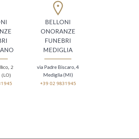
NI
BELLONI
NZE
ONORANZE
RI
FUNEBRI
ZANO
MEDIGLIA
llico, 2
via Padre Biscaro, 4
 (LO)
Mediglia (MI)
31945
+39 02 9831945