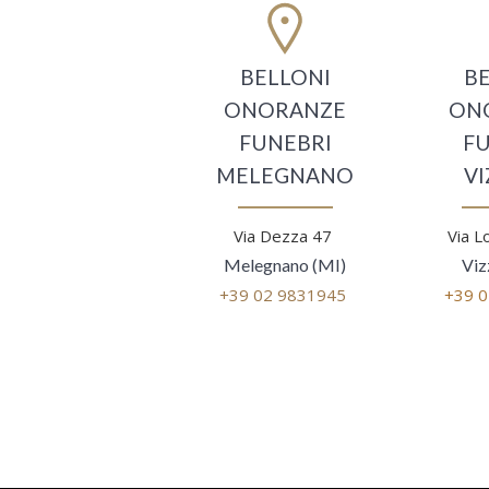
BELLONI
B
ONORANZE
ON
FUNEBRI
F
MELEGNANO
V
Via Dezza 47
Via L
Melegnano (MI)
Viz
+39 02 9831945
+39 