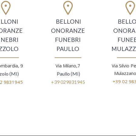
ELLONI
BELLONI
BELLO
ORANZE
ONORANZE
ONORA
UNEBRI
FUNEBRI
FUNEB
IZZOLO
PAULLO
MULAZ
ombardia, 9
Via Milano,7
Via Silvio Pe
Mulazzano
zolo (MI)
Paullo (MI)
+39 02 98
02 9831945
+39 029831945